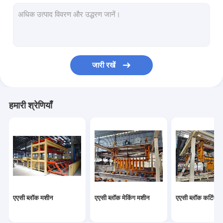
ऑटोक्लेवड वातित ठोस उत्पादन लाइन
ब्लॉक ईंट मशीन
मोबाइल कंक्रीट ब्लॉक बनाने की मशीन
जारी रखें
एएसी ब्लॉक प्लांट मशीनरी
एएसी मशीन ओवरवर्ट टेबल
हमारी श्रेणियाँ
एएसी ब्लॉक मशीन
एएसी ब्लॉक मेकिंग मशीन
एएसी ब्लॉक कटिंग म