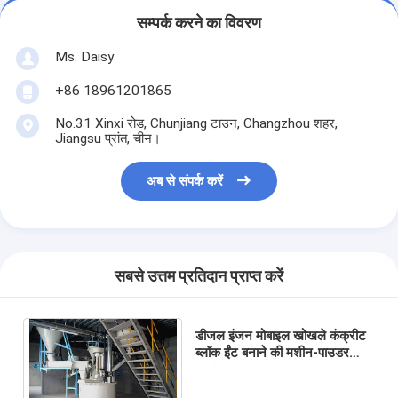
सम्पर्क करने का विवरण
Ms. Daisy
+86 18961201865
No.31 Xinxi रोड, Chunjiang टाउन, Changzhou शहर,
Jiangsu प्रांत, चीन।
अब से संपर्क करें
सबसे उत्तम प्रतिदान प्राप्त करें
डीजल इंजन मोबाइल खोखले कंक्रीट
ब्लॉक ईंट बनाने की मशीन-पाउडर
मापने वाला व्यास 2075 मिमी घोल
घनत्व मीटर