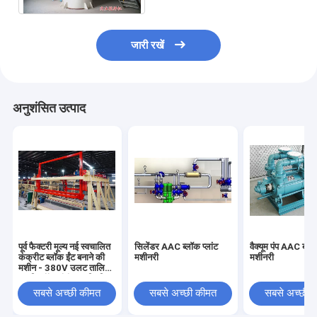
जारी रखें
अनुशंसित उत्पाद
पूर्व फैक्टरी मूल्य नई स्वचालित
सिलेंडर AAC ब्लॉक प्लांट
वैक्यूम पंप AAC ब्लॉक
कंक्रीट ब्लॉक ईंट बनाने की
मशीनरी
मशीनरी
मशीन - 380V उलट तालिका
एएसी ब्लॉक संयंत्र मशीनरी
सबसे अच्छी कीमत
सबसे अच्छी कीमत
सबसे अच्छी 