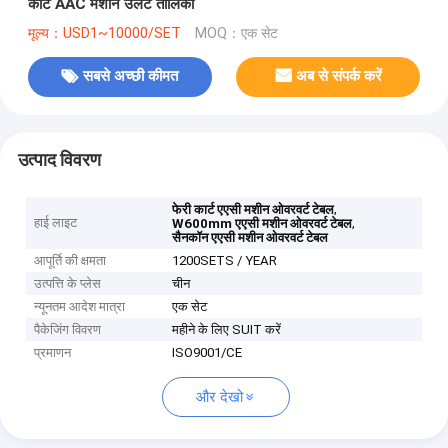
कार्ट AAC मशीन उलट तालिका
मूल्य：USD1~10000/SET
MOQ：एक सेट
सबसे अच्छी कीमत
अब से संपर्क करें
उत्पाद विवरण
,
फेरी कार्ट एएसी मशीन ओवरवर्ट टेबल
हाई लाइट
,
W600mm एएसी मशीन ओवरवर्ट टेबल
सैनकॉन एएसी मशीन ओवरवर्ट टेबल
आपूर्ति की क्षमता
1200SETS / YEAR
उत्पत्ति के प्लेस
चीन
न्यूनतम आदेश मात्रा
एक सेट
पैकेजिंग विवरण
महीने के लिए SUIT करें
प्रमाणन
ISO9001/CE
और देखो