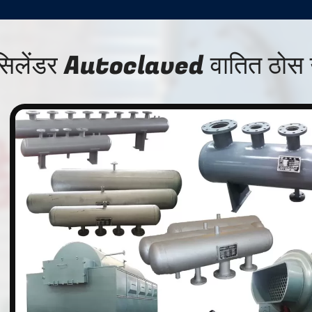
सिलेंडर Autoclaved वातित ठोस 
n