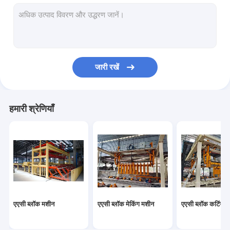
ऑटोक्लेवड वातित ठोस उत्पादन लाइन
ब्लॉक ईंट मशीन
मोबाइल कंक्रीट ब्लॉक बनाने की मशीन
जारी रखें
एएसी ब्लॉक प्लांट मशीनरी
एएसी मशीन ओवरवर्ट टेबल
हमारी श्रेणियाँ
एएसी ब्लॉक मशीन
एएसी ब्लॉक मेकिंग मशीन
एएसी ब्लॉक कटिंग म