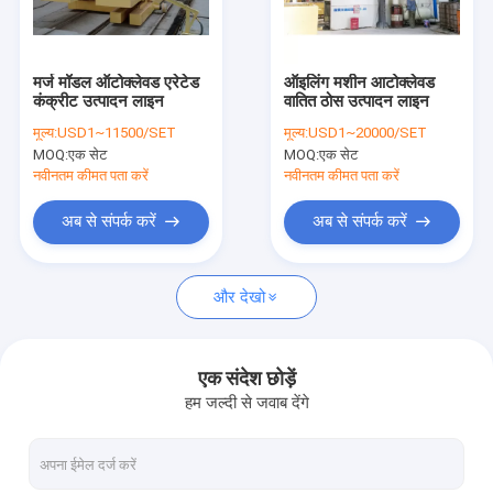
हमसे संपर्क करें
मर्ज मॉडल ऑटोक्लेवड एरेटेड
ऑइलिंग मशीन आटोक्लेवड
कंक्रीट उत्पादन लाइन
वातित ठोस उत्पादन लाइन
एएसी ब्लॉक मशीन
मूल्य:
USD1~11500/SET
मूल्य:
USD1~20000/SET
MOQ:
एक सेट
MOQ:
एक सेट
एएसी ब्लॉक मेकिंग मशीन
नवीनतम कीमत पता करें
नवीनतम कीमत पता करें
एएसी ब्लॉक कटिंग मशीन
अब से संपर्क करें
अब से संपर्क करें
स्वचालित कंक्रीट ब्लॉक बनाने की मशीन
और देखो
अर्ध स्वचालित ब्लॉक बनाने की मशीन
एएसी ईंट मशीन
एक संदेश छोड़ें
हम जल्दी से जवाब देंगे
लाइटवेट वॉल पैनल मशीन
एएसी आटोक्लेव