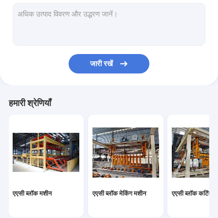
ऑटोक्लेवड वातित ठोस उत्पादन लाइन
ब्लॉक ईंट मशीन
मोबाइल कंक्रीट ब्लॉक बनाने की मशीन
जारी रखें
एएसी ब्लॉक प्लांट मशीनरी
एएसी मशीन ओवरवर्ट टेबल
हमारी श्रेणियाँ
एएसी ब्लॉक मशीन
एएसी ब्लॉक मेकिंग मशीन
एएसी ब्लॉक कटिंग म