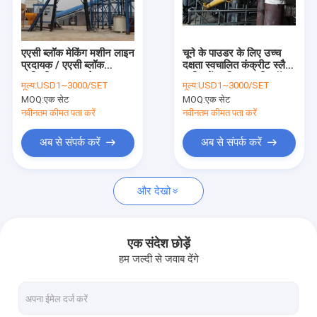
हमसे संपर्क करें
एएसी ब्लॉक मेकिंग मशीन लाइन
चूने के पाउडर के लिए उच्च
प्रदायक / एएसी ब्लॉक
दक्षता स्वचालित कंक्रीट स्लैब
एएसी ब्लॉक मशीन
मशीनरी-स्क्रू कन्वेयर
मशीन-पेंच फीडर एएसी ब्लॉक
मूल्य:
USD1~3000/SET
मूल्य:
USD1~3000/SET
प्लांट मशीनरी
MOQ:
एक सेट
MOQ:
एक सेट
एएसी ब्लॉक मेकिंग मशीन
नवीनतम कीमत पता करें
नवीनतम कीमत पता करें
एएसी ब्लॉक कटिंग मशीन
अब से संपर्क करें
अब से संपर्क करें
स्वचालित कंक्रीट ब्लॉक बनाने की मशीन
और देखो
अर्ध स्वचालित ब्लॉक बनाने की मशीन
एएसी ईंट मशीन
एक संदेश छोड़ें
हम जल्दी से जवाब देंगे
लाइटवेट वॉल पैनल मशीन
एएसी आटोक्लेव