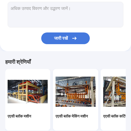
ऑटोक्लेवड वातित ठोस उत्पादन लाइन
ब्लॉक ईंट मशीन
मोबाइल कंक्रीट ब्लॉक बनाने की मशीन
जारी रखें
एएसी ब्लॉक प्लांट मशीनरी
एएसी मशीन ओवरवर्ट टेबल
हमारी श्रेणियाँ
एएसी ब्लॉक मशीन
एएसी ब्लॉक मेकिंग मशीन
एएसी ब्लॉक कटिंग म