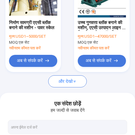
हमसे संपर्क करें
निर्माण सामग्री एएसी ब्लॉक
उच्च गुणवत्ता ब्लॉक बनाने की
बनाने की मशीन - पावर स्केल
मशीन, एएसी उत्पादन लाइन के
एएसी ब्लॉक मशीन
लिए ईंट मशीन - बॉल मिल
मूल्य:
USD1~5000/SET
मूल्य:
USD1~47000/SET
MOQ:
एक सेट
MOQ:
एक सेट
एएसी ब्लॉक मेकिंग मशीन
नवीनतम कीमत पता करें
नवीनतम कीमत पता करें
एएसी ब्लॉक कटिंग मशीन
अब से संपर्क करें
अब से संपर्क करें
स्वचालित कंक्रीट ब्लॉक बनाने की मशीन
और देखो
अर्ध स्वचालित ब्लॉक बनाने की मशीन
एएसी ईंट मशीन
एक संदेश छोड़ें
हम जल्दी से जवाब देंगे
लाइटवेट वॉल पैनल मशीन
एएसी आटोक्लेव