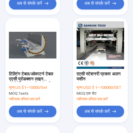
अब से संपर्क करें
अब से संपर्क करें
टिल्टिंग टेबल/ओवरटर्न टेबल
एएसी स्टेशनरी प्रकार अलग
एएसी प्रोडक्शन लाइन
मशीन
ऑटोमैटिक लाइटवेट कंक्रीट
मूल्य:
US $1~10000/Set
मूल्य:
USD $ 1~100000/SET
एएसी ब्लॉक मेकिंग मशीन
MOQ:
1sets
MOQ:
एक सेट
नवीनतम कीमत पता करें
नवीनतम कीमत पता करें
अब से संपर्क करें
अब से संपर्क करें