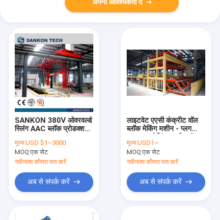
अपनी आवश्यकता दें
SANKON 380V ओवरवर्ल्ड
लाइटवेट एएसी कंक्रीट वॉल
स्लिंग AAC ब्लॉक प्रोडक्शन
ब्लॉक मेकिंग मशीन - प्लग
लाइन
अनप्लग ब्रेजिंग एएसी ब्लॉक
मूल्य:
USD $1~3000
मूल्य:
USD1~
मशीन
MOQ:
एक सेट
MOQ:
एक सेट
नवीनतम कीमत पता करें
नवीनतम कीमत पता करें
अब से संपर्क करें
अब से संपर्क करें