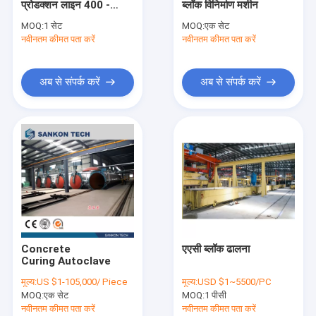
प्रोडक्शन लाइन 400 -
ब्लॉक विनिर्माण मशीन
ऑटोक्लेवड वातित ठोस उत्पादन लाइन
1000 kW
MOQ:
1 सेट
MOQ:
एक सेट
नवीनतम कीमत पता करें
ब्लॉक ईंट मशीन
नवीनतम कीमत पता करें
मोबाइल कंक्रीट ब्लॉक बनाने की मशीन
अब से संपर्क करें
अब से संपर्क करें
एएसी ब्लॉक प्लांट मशीनरी
एएसी मशीन ओवरवर्ट टेबल
Concrete
एएसी ब्लॉक ढालना
Curing Autoclave
मूल्य:
US $1-105,000/ Piece
मूल्य:
USD $1~5500/PC
MOQ:
एक सेट
MOQ:
1 पीसी
नवीनतम कीमत पता करें
नवीनतम कीमत पता करें