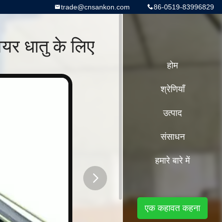
trade@cnsankon.com
86-0519-83996829
र धातु के लिए
होम
श्रेणियाँ
उत्पाद
संसाधन
हमारे बारे में
button
एक कहावत कहना