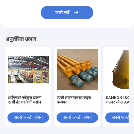
जारी रखें
अनुशंसित उत्पाद
आईएसओ स्वीकृत ढालना
एएसी लाइन पाउडर स्क्रू
SANKON ISO9
एएसी ईंट बनाने की मशीन
कन्वेयर
पाउडर स्केल AAC ई
सबसे अच्छी कीमत
सबसे अच्छी कीमत
सबसे अच्छी 