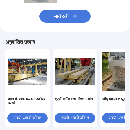
जारी रखें
अनुशंसित उत्पाद
घर्षण के साथ AAC ऊर्ध्वाधर
एएसी ब्लॉक मर्ज मॉडल मशीन
सीई चक्रवात धूल क
चरखी
सबसे अच्छी कीमत
सबसे अच्छी कीमत
सबसे अच्छी 