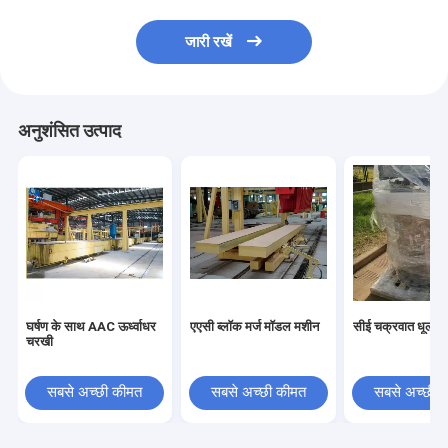
जारी रखें
अनुशंसित उत्पाद
घर्षण के साथ AAC ऊर्ध्वाधर
एएसी ब्लॉक मर्ज मॉडल मशीन
सीई चक्रवात धूल क
चरखी
सबसे अच्छी कीमत
सबसे अच्छी कीमत
सबसे अच्छी 