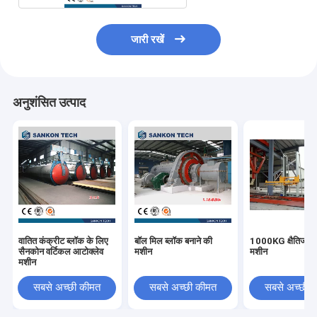
जारी रखें
अनुशंसित उत्पाद
वातित कंक्रीट ब्लॉक के लिए
बॉल मिल ब्लॉक बनाने की
1000KG क्षैतिज पैक
सैनकोन वर्टिकल आटोक्लेव
मशीन
मशीन
मशीन
सबसे अच्छी कीमत
सबसे अच्छी कीमत
सबसे अच्छी 