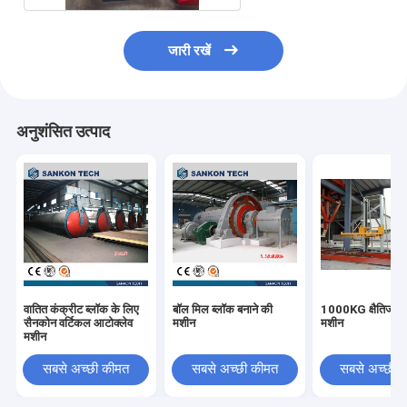
जारी रखें
अनुशंसित उत्पाद
वातित कंक्रीट ब्लॉक के लिए
बॉल मिल ब्लॉक बनाने की
1000KG क्षैतिज पैक
सैनकोन वर्टिकल आटोक्लेव
मशीन
मशीन
मशीन
सबसे अच्छी कीमत
सबसे अच्छी कीमत
सबसे अच्छी 