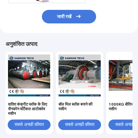
जारी रखें
अनुशंसित उत्पाद
वातित कंक्रीट ब्लॉक के लिए
बॉल मिल ब्लॉक बनाने की
1000KG क्षैतिज पैक
सैनकोन वर्टिकल आटोक्लेव
मशीन
मशीन
मशीन
सबसे अच्छी कीमत
सबसे अच्छी कीमत
सबसे अच्छी 