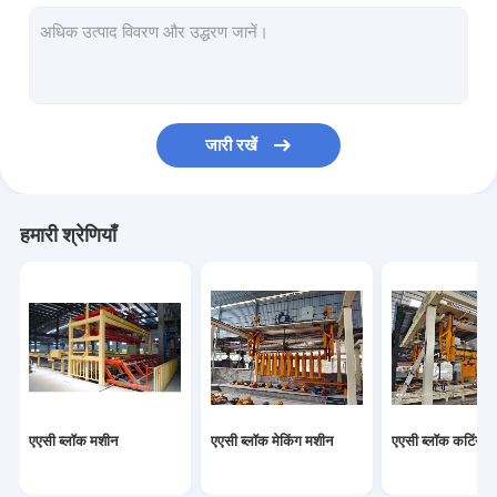
ऑटोक्लेवड वातित ठोस उत्पादन लाइन
ब्लॉक ईंट मशीन
मोबाइल कंक्रीट ब्लॉक बनाने की मशीन
जारी रखें
एएसी ब्लॉक प्लांट मशीनरी
एएसी मशीन ओवरवर्ट टेबल
हमारी श्रेणियाँ
एएसी ब्लॉक मशीन
एएसी ब्लॉक मेकिंग मशीन
एएसी ब्लॉक कटिंग म