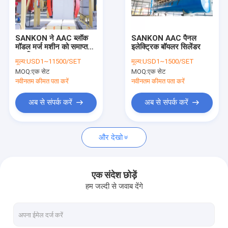
हमसे संपर्क करें
SANKON ने AAC ब्लॉक
SANKON AAC पैनल
मॉडल मर्ज मशीन को समाप्त
इलेक्ट्रिक बॉयलर सिलेंडर
एएसी ब्लॉक मशीन
कर दिया
मूल्य:
USD1~11500/SET
मूल्य:
USD1~1500/SET
MOQ:
एक सेट
MOQ:
एक सेट
एएसी ब्लॉक मेकिंग मशीन
नवीनतम कीमत पता करें
नवीनतम कीमत पता करें
एएसी ब्लॉक कटिंग मशीन
अब से संपर्क करें
अब से संपर्क करें
स्वचालित कंक्रीट ब्लॉक बनाने की मशीन
और देखो
अर्ध स्वचालित ब्लॉक बनाने की मशीन
एएसी ईंट मशीन
एक संदेश छोड़ें
हम जल्दी से जवाब देंगे
लाइटवेट वॉल पैनल मशीन
एएसी आटोक्लेव