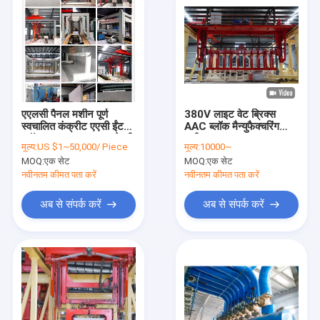
एएलसी पैनल मशीन पूर्ण
380V लाइट वेट ब्रिक्स
स्वचालित कंक्रीट एएसी ईंट
AAC ब्लॉक मैन्युफैक्चरिंग
ब्लॉक उत्पादन लाइन बनाने की
मशीन
मूल्य:
US $1~50,000/ Piece
मूल्य:
10000~
मशीन-एएसी टर्निंग टेबल
MOQ:
एक सेट
MOQ:
एक सेट
नवीनतम कीमत पता करें
नवीनतम कीमत पता करें
अब से संपर्क करें
अब से संपर्क करें
होम
उत्पादों
हमारे बारे में