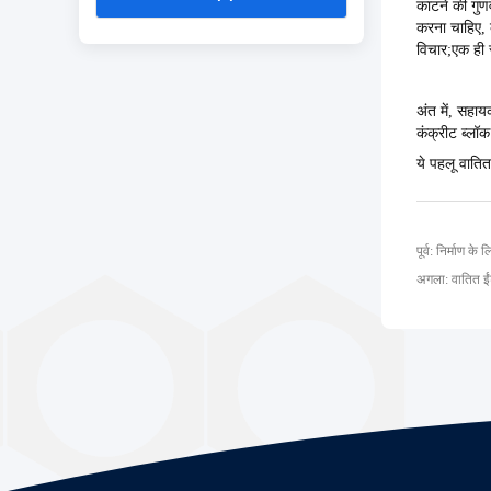
काटने की गुण
करना चाहिए, 
विचार;एक ही स
अंत में, सह
कंक्रीट ब्लॉ
ये पहलू वाति
पूर्व: निर्माण के
अगला: वातित ईंट