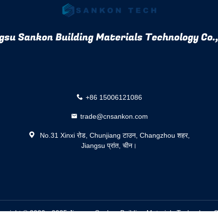
gsu Sankon Building Materials Technology Co.,
+86 15006121086
trade@cnsankon.com
No.31 Xinxi रोड, Chunjiang टाउन, Changzhou शहर,
Jiangsu प्रांत, चीन।
. Copyright © 2020 - 2025 Jiangsu Sankon Building Materials Technology 