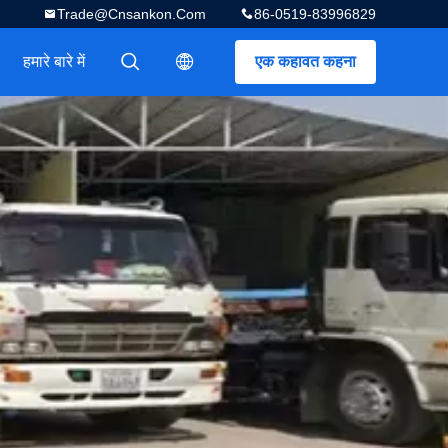
Trade@cnsankon.com
86-0519-83996829
हमारे बारे में
एक कहावत कहना
描述
描述