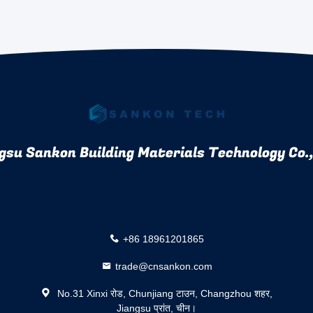
gsu Sankon Building Materials Technology Co.,
+86 18961201865
trade@cnsankon.com
No.31 Xinxi रोड, Chunjiang टाउन, Changzhou शहर,
Jiangsu प्रांत, चीन।