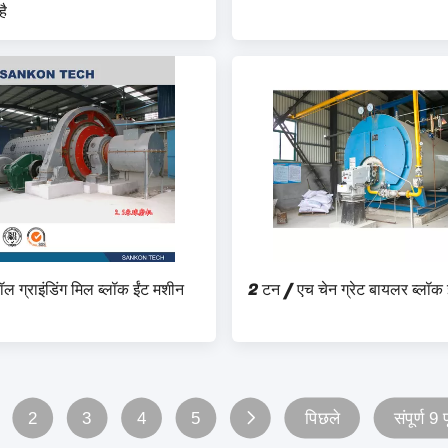
है
 ग्राइंडिंग मिल ब्लॉक ईंट मशीन
2 टन / एच चेन ग्रेट बायलर ब्लॉक 
2
3
4
5
पिछले
संपूर्ण 9 पृ