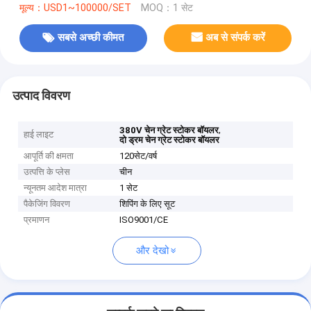
मूल्य：USD1~100000/SET
MOQ：1 सेट
सबसे अच्छी कीमत
अब से संपर्क करें
उत्पाद विवरण
,
380V चेन ग्रेट स्टोकर बॉयलर
हाई लाइट
दो ड्रम चेन ग्रेट स्टोकर बॉयलर
आपूर्ति की क्षमता
120सेट/वर्ष
उत्पत्ति के प्लेस
चीन
न्यूनतम आदेश मात्रा
1 सेट
पैकेजिंग विवरण
शिपिंग के लिए सूट
प्रमाणन
ISO9001/CE
और देखो