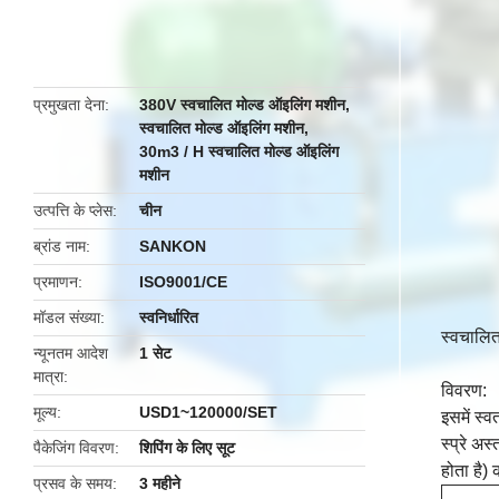
butto
प्रमुखता देना
380V स्वचालित मोल्ड ऑइलिंग मशीन
,
स्वचालित मोल्ड ऑइलिंग मशीन
,
30m3 / H स्वचालित मोल्ड ऑइलिंग
मशीन
उत्पत्ति के प्लेस
चीन
ब्रांड नाम
SANKON
प्रमाणन
ISO9001/CE
मॉडल संख्या
स्वनिर्धारित
स्वचालित
न्यूनतम आदेश
1 सेट
मात्रा
विवरण:
मूल्य
USD1~120000/SET
इसमें स्व
स्प्रे अस
पैकेजिंग विवरण
शिपिंग के लिए सूट
होता है)
प्रसव के समय
3 महीने