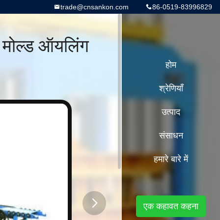
trade@cnsankon.com
86-0519-83996829
मोल्ड ऑयलिंग
होम
श्रेणियाँ
उत्पाद
संसाधन
हमारे बारे में
एक कहावत कहना