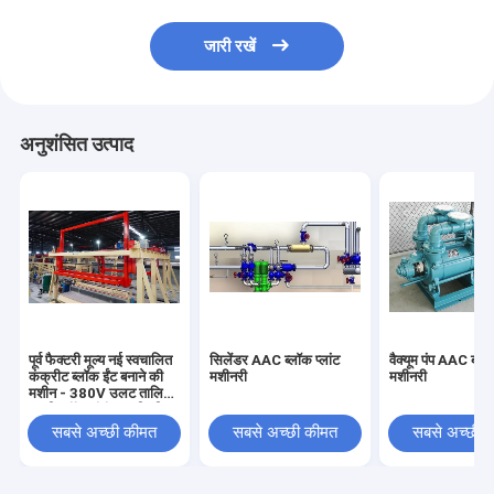
जारी रखें
अनुशंसित उत्पाद
पूर्व फैक्टरी मूल्य नई स्वचालित
सिलेंडर AAC ब्लॉक प्लांट
वैक्यूम पंप AAC ब्लॉक
कंक्रीट ब्लॉक ईंट बनाने की
मशीनरी
मशीनरी
मशीन - 380V उलट तालिका
एएसी ब्लॉक संयंत्र मशीनरी
सबसे अच्छी कीमत
सबसे अच्छी कीमत
सबसे अच्छी 