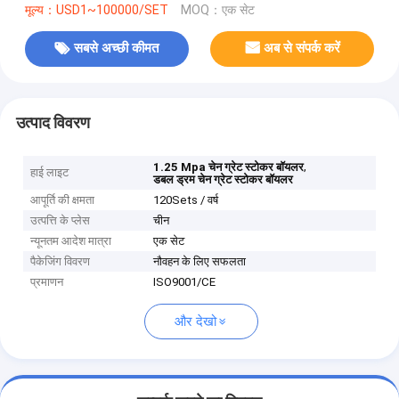
मूल्य：USD1~100000/SET
MOQ：एक सेट
सबसे अच्छी कीमत
अब से संपर्क करें
उत्पाद विवरण
,
1.25 Mpa चेन ग्रेट स्टोकर बॉयलर
हाई लाइट
डबल ड्रम चेन ग्रेट स्टोकर बॉयलर
आपूर्ति की क्षमता
120Sets / वर्ष
उत्पत्ति के प्लेस
चीन
न्यूनतम आदेश मात्रा
एक सेट
पैकेजिंग विवरण
नौवहन के लिए सफलता
प्रमाणन
ISO9001/CE
और देखो