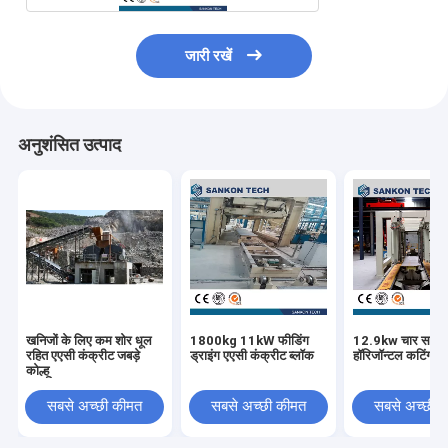
जारी रखें
अनुशंसित उत्पाद
खनिजों के लिए कम शोर धूल
1800kg 11kW फीडिंग
12.9kw चार साइ
रहित एएसी कंक्रीट जबड़े
ड्राइंग एएसी कंक्रीट ब्लॉक
हॉरिजॉन्टल कटिंग म
कोल्हू
सबसे अच्छी कीमत
सबसे अच्छी कीमत
सबसे अच्छी 