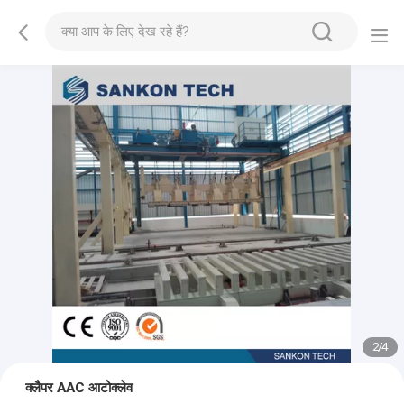
2
/
4
क्लैपर AAC आटोक्लेव