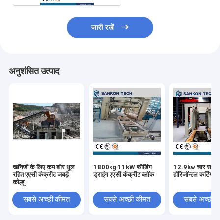
जारी रखें
अनुशंसित उत्पाद
खनिजों के लिए कम शोर धूल
1800kg 11kW फीडिंग
12.9kw चार साइ
रहित एएसी कंक्रीट जबड़े
ड्राइंग एएसी कंक्रीट ब्लॉक
हॉरिजॉन्टल कटिंग म
कोल्हू
सबसे अच्छी कीमत
सबसे अच्छी कीमत
सबसे अच्छी 