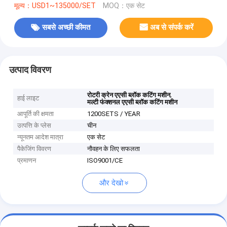
मूल्य：USD1~135000/SET
MOQ：एक सेट
सबसे अच्छी कीमत
अब से संपर्क करें
उत्पाद विवरण
,
रोटरी क्रेन एएसी ब्लॉक कटिंग मशीन
हाई लाइट
मल्टी फंक्शनल एएसी ब्लॉक कटिंग मशीन
आपूर्ति की क्षमता
1200SETS / YEAR
उत्पत्ति के प्लेस
चीन
न्यूनतम आदेश मात्रा
एक सेट
पैकेजिंग विवरण
नौवहन के लिए सफलता
प्रमाणन
ISO9001/CE
और देखो